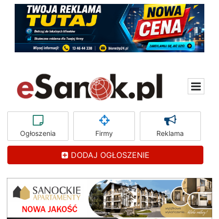
Ogłoszenia
Firmy
Reklama
DODAJ OGŁOSZENIE