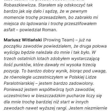
Robaszkiewicza. Starałem się odskoczyć tak
bardzo jak się dało i sądzę, że w pewnym
momencie trochę przesadziłem, bo zabrakło mi
miejsca do lądowania i trochę przeszlifowałem
asfalt
– powiedział Roman.
Mariusz Witlański
(Prowing Team) –
już na
początku zawodów powiedziałem, że druga połowa
wyścigu będzie należała do mnie i tak było. W
trzech ostatnich lotach zdobyłem wystarczającą
ilość punktów, które dawały mi wysoka trzecią
pozycję. To bardzo dobry wynik, biorąc pod uwagę,
że równolegle uczestniczyłem w Polskiej Lidze
Paralotniarskiej – jestem bardzo zadowolony.
Ponieważ jestem współtwórcą tych zawodów,
uczestnictwo w bieszczadzkim pucharze liczy się
dla mnie trochę bardziej niż start w innych
zawodach nawet wyższej rangi. Jestem niezmiernie