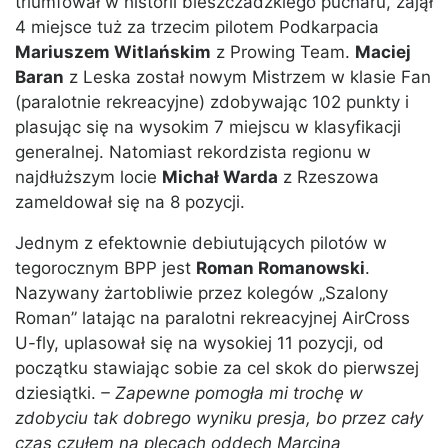
triumfował w historii bieszczadzkiego pucharu, zajął
4 miejsce tuż za trzecim pilotem Podkarpacia
Mariuszem Witlańskim
z Prowing Team.
Maciej
Baran
z Leska został nowym Mistrzem w klasie Fan
(paralotnie rekreacyjne) zdobywając 102 punkty i
plasując się na wysokim 7 miejscu w klasyfikacji
generalnej. Natomiast rekordzista regionu w
najdłuższym locie
Michał Warda
z Rzeszowa
zameldował się na 8 pozycji.
Jednym z efektownie debiutujących pilotów w
tegorocznym BPP jest
Roman Romanowski
.
Nazywany żartobliwie przez kolegów „Szalony
Roman” latając na paralotni rekreacyjnej AirCross
U-fly, uplasował się na wysokiej 11 pozycji, od
początku stawiając sobie za cel skok do pierwszej
dziesiątki.
– Zapewne pomogła mi trochę w
zdobyciu tak dobrego wyniku presja, bo przez cały
czas czułem na plecach oddech Marcina