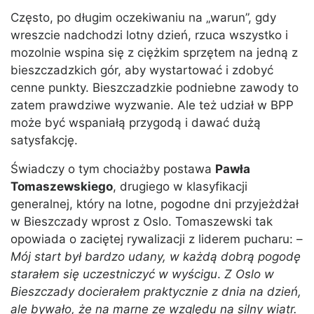
Często, po długim oczekiwaniu na „warun”, gdy
wreszcie nadchodzi lotny dzień, rzuca wszystko i
mozolnie wspina się z ciężkim sprzętem na jedną z
bieszczadzkich gór, aby wystartować i zdobyć
cenne punkty. Bieszczadzkie podniebne zawody to
zatem prawdziwe wyzwanie. Ale też udział w BPP
może być wspaniałą przygodą i dawać dużą
satysfakcję.
Świadczy o tym chociażby postawa
Pawła
Tomaszewskiego
, drugiego w klasyfikacji
generalnej, który na lotne, pogodne dni przyjeżdżał
w Bieszczady wprost z Oslo. Tomaszewski tak
opowiada o zaciętej rywalizacji z liderem pucharu: –
Mój start był bardzo udany, w każdą dobrą pogodę
starałem się uczestniczyć w wyścigu
.
Z Oslo w
Bieszczady docierałem praktycznie z dnia na dzień,
ale bywało, że na marne ze względu na silny wiatr.