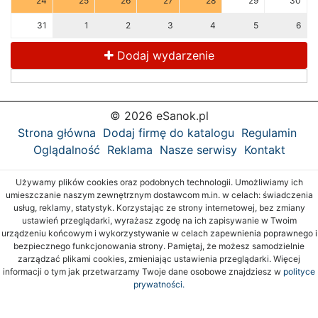
24
25
26
27
28
29
30
31
1
2
3
4
5
6
Dodaj wydarzenie
© 2026 eSanok.pl
Strona główna
Dodaj firmę do katalogu
Regulamin
Oglądalność
Reklama
Nasze serwisy
Kontakt
Używamy plików cookies oraz podobnych technologii. Umożliwiamy ich
umieszczanie naszym zewnętrznym dostawcom m.in. w celach: świadczenia
usług, reklamy, statystyk. Korzystając ze strony internetowej, bez zmiany
ustawień przeglądarki, wyrażasz zgodę na ich zapisywanie w Twoim
urządzeniu końcowym i wykorzystywanie w celach zapewnienia poprawnego i
bezpiecznego funkcjonowania strony. Pamiętaj, że możesz samodzielnie
zarządzać plikami cookies, zmieniając ustawienia przeglądarki. Więcej
informacji o tym jak przetwarzamy Twoje dane osobowe znajdziesz w
polityce
prywatności.