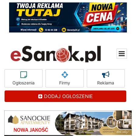
Ogłoszenia
Firmy
Reklama
DODAJ OGŁOSZENIE