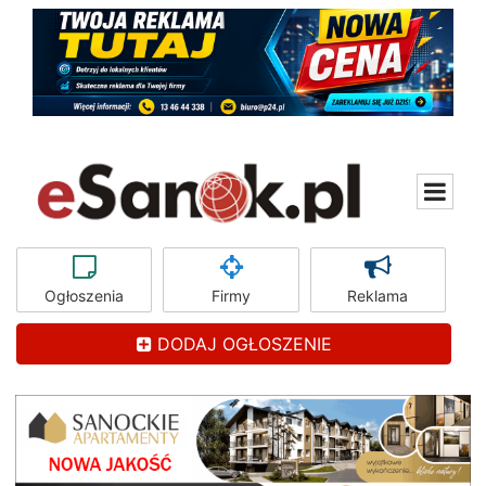
Ogłoszenia
Firmy
Reklama
DODAJ OGŁOSZENIE