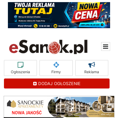
Ogłoszenia
Firmy
Reklama
DODAJ OGŁOSZENIE