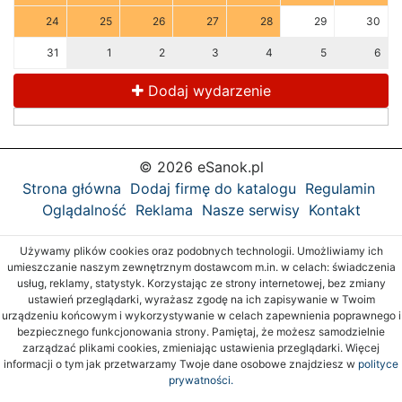
24
25
26
27
28
29
30
31
1
2
3
4
5
6
Dodaj wydarzenie
© 2026 eSanok.pl
Strona główna
Dodaj firmę do katalogu
Regulamin
Oglądalność
Reklama
Nasze serwisy
Kontakt
Używamy plików cookies oraz podobnych technologii. Umożliwiamy ich
umieszczanie naszym zewnętrznym dostawcom m.in. w celach: świadczenia
usług, reklamy, statystyk. Korzystając ze strony internetowej, bez zmiany
ustawień przeglądarki, wyrażasz zgodę na ich zapisywanie w Twoim
urządzeniu końcowym i wykorzystywanie w celach zapewnienia poprawnego i
bezpiecznego funkcjonowania strony. Pamiętaj, że możesz samodzielnie
zarządzać plikami cookies, zmieniając ustawienia przeglądarki. Więcej
informacji o tym jak przetwarzamy Twoje dane osobowe znajdziesz w
polityce
prywatności.