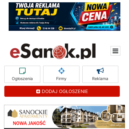
Ogłoszenia
Firmy
Reklama
DODAJ OGŁOSZENIE