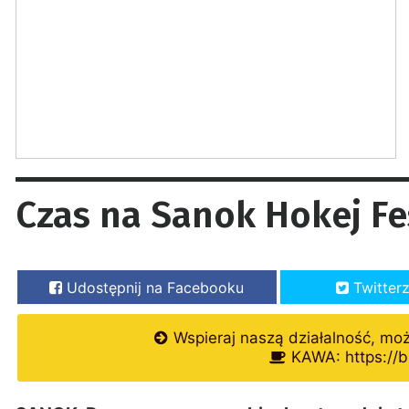
Czas na Sanok Hokej Fe
Udostępnij na Facebooku
Twitter
Wspieraj naszą działalność, mo
KAWA: https://b