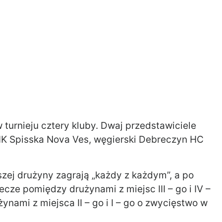
 turnieju cztery kluby. Dwaj przedstawiciele
i HK Spisska Nova Ves, węgierski Debreczyn HC
szej drużyny zagrają „każdy z każdym”, a po
cze pomiędzy drużynami z miejsc III – go i IV –
ynami z miejsca II – go i I – go o zwycięstwo w