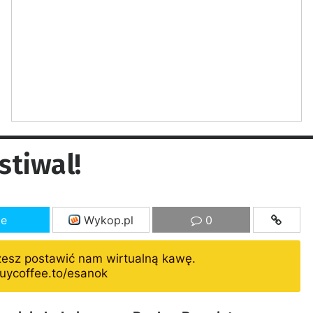
stiwal!
ze
Wykop.pl
0
żesz postawić nam wirtualną kawę.
uycoffee.to/esanok