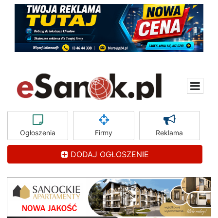
Ogłoszenia
Firmy
Reklama
DODAJ OGŁOSZENIE