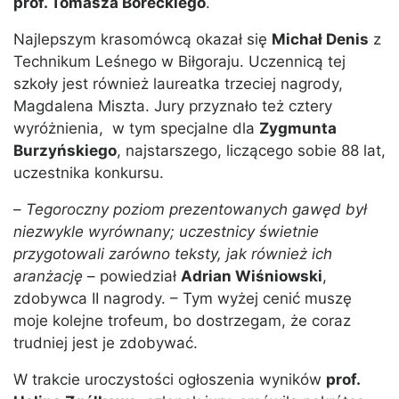
prof. Tomasza Boreckiego
.
Najlepszym krasomówcą okazał się
Michał Denis
z
Technikum Leśnego w Biłgoraju. Uczennicą tej
szkoły jest również laureatka trzeciej nagrody,
Magdalena Miszta. Jury przyznało też cztery
wyróżnienia, w tym specjalne dla
Zygmunta
Burzyńskiego
, najstarszego, liczącego sobie 88 lat,
uczestnika konkursu.
–
Tegoroczny poziom prezentowanych gawęd był
niezwykle wyrównany; uczestnicy świetnie
przygotowali zarówno teksty, jak również ich
aranżację
– powiedział
Adrian Wiśniowski
,
zdobywca II nagrody. – Tym wyżej cenić muszę
moje kolejne trofeum, bo dostrzegam, że coraz
trudniej jest je zdobywać.
W trakcie uroczystości ogłoszenia wyników
prof.