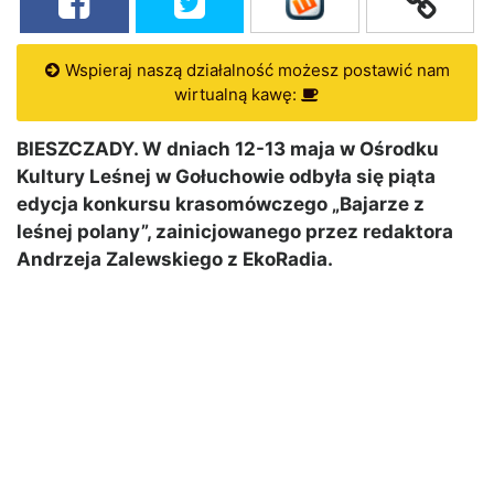
Wspieraj naszą działalność możesz postawić nam
wirtualną kawę:
BIESZCZADY. W dniach 12-13 maja w Ośrodku
Kultury Leśnej w Gołuchowie odbyła się piąta
edycja konkursu krasomówczego „Bajarze z
leśnej polany”, zainicjowanego przez redaktora
Andrzeja Zalewskiego z EkoRadia.