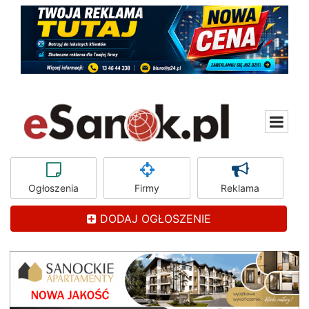
Ogłoszenia
Firmy
Reklama
DODAJ OGŁOSZENIE