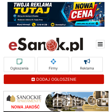
Ogłoszenia
Firmy
Reklama
DODAJ OGŁOSZENIE