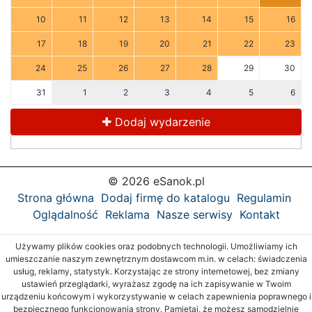
10
11
12
13
14
15
16
17
18
19
20
21
22
23
24
25
26
27
28
29
30
31
1
2
3
4
5
6
Dodaj wydarzenie
© 2026 eSanok.pl
Strona główna
Dodaj firmę do katalogu
Regulamin
Oglądalność
Reklama
Nasze serwisy
Kontakt
Używamy plików cookies oraz podobnych technologii. Umożliwiamy ich
umieszczanie naszym zewnętrznym dostawcom m.in. w celach: świadczenia
usług, reklamy, statystyk. Korzystając ze strony internetowej, bez zmiany
ustawień przeglądarki, wyrażasz zgodę na ich zapisywanie w Twoim
urządzeniu końcowym i wykorzystywanie w celach zapewnienia poprawnego i
bezpiecznego funkcjonowania strony. Pamiętaj, że możesz samodzielnie