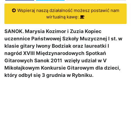
Wspieraj naszą działalność możesz postawić nam
wirtualną kawę:
SANOK. Marysia Kozimor i Zuzia Kopiec
uczennice Państwowej Szkoły Muzycznej I st. w
klasie gitary Iwony Bodziak oraz laureatki I
nagród XVIII Międzynarodowych Spotkań
Gitarowych Sanok 2011 wzięły udział w V
Mikołajkowym Konkursie Gitarowym dla dzieci,
który odbył się 3 grudnia w Rybniku.