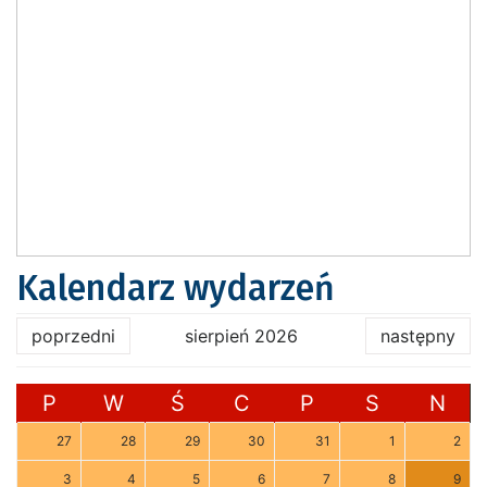
Kalendarz wydarzeń
poprzedni
sierpień 2026
następny
P
W
Ś
C
P
S
N
27
28
29
30
31
1
2
3
4
5
6
7
8
9