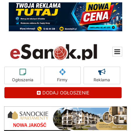
Ogłoszenia
Firmy
Reklama
DODAJ OGŁOSZENIE