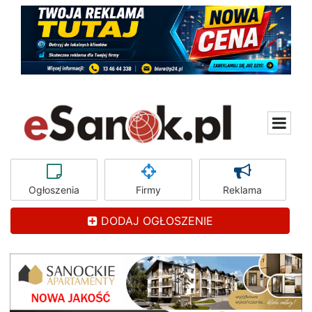
Ogłoszenia
Firmy
Reklama
DODAJ OGŁOSZENIE