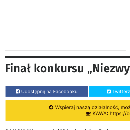
Finał konkursu „Niezwy
Udostępnij na Facebooku
Twitter
Wspieraj naszą działalność, mo
KAWA: https://b