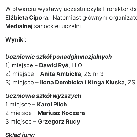
W otwarciu wystawy uczestniczyła Prorektor d
Elżbieta Cipora
. Natomiast głównym organizat
Medialnej
sanockiej uczelni.
Wyniki:
Uczniowie szkół ponadgimnazjalnych
1) miejsce –
Dawid Ryś
, I LO
2) miejsce –
Anita Ambicka
, ZS nr 3
3) miejsce –
Ilona Dembicka
i
Kinga Kluska
, ZS
Uczniowie szkół wyższych
1 miejsce –
Karol Pilch
2 miejsce –
Mariusz Koczera
3 miejsce –
Grzegorz Rudy
Skład jury: