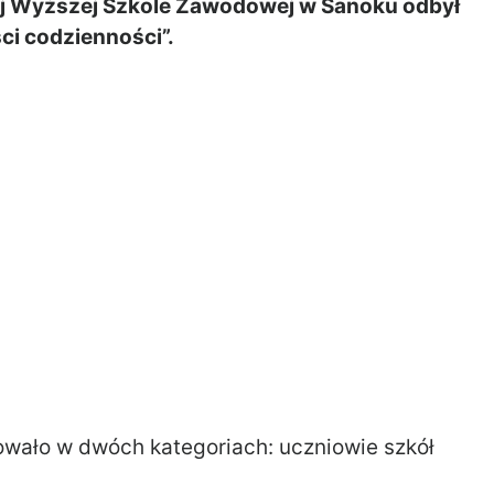
j Wyższej Szkole Zawodowej w Sanoku odbył
ci codzienności”.
zowało w dwóch kategoriach: uczniowie szkół