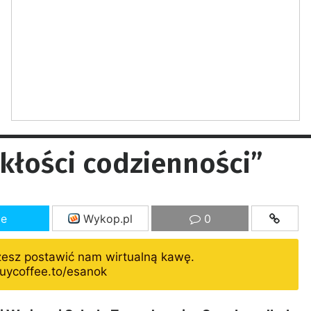
kłości codzienności”
ze
Wykop.pl
0
żesz postawić nam wirtualną kawę.
uycoffee.to/esanok