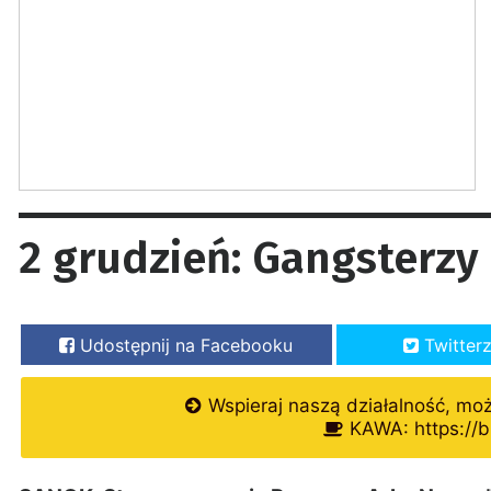
2 grudzień: Gangsterzy
Udostępnij na Facebooku
Twitter
Wspieraj naszą działalność, mo
KAWA: https://b