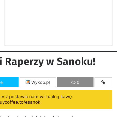
 i Raperzy w Sanoku!
ze
Wykop.pl
0
żesz postawić nam wirtualną kawę.
uycoffee.to/esanok