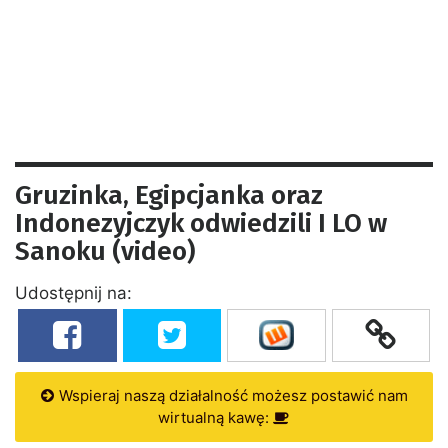
Gruzinka, Egipcjanka oraz
Indonezyjczyk odwiedzili I LO w
Sanoku (video)
Udostępnij na:
Wspieraj naszą działalność możesz postawić nam
wirtualną kawę: