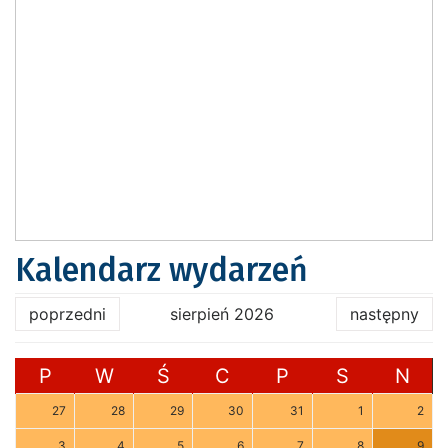
Kalendarz wydarzeń
poprzedni
sierpień 2026
następny
P
W
Ś
C
P
S
N
27
28
29
30
31
1
2
3
4
5
6
7
8
9