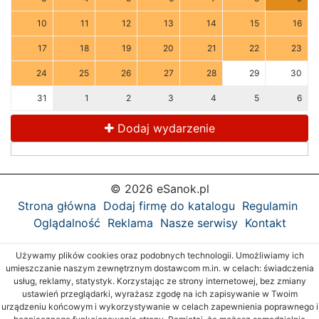
10
11
12
13
14
15
16
17
18
19
20
21
22
23
24
25
26
27
28
29
30
31
1
2
3
4
5
6
Dodaj wydarzenie
© 2026 eSanok.pl
Strona główna
Dodaj firmę do katalogu
Regulamin
Oglądalność
Reklama
Nasze serwisy
Kontakt
Używamy plików cookies oraz podobnych technologii. Umożliwiamy ich
umieszczanie naszym zewnętrznym dostawcom m.in. w celach: świadczenia
usług, reklamy, statystyk. Korzystając ze strony internetowej, bez zmiany
ustawień przeglądarki, wyrażasz zgodę na ich zapisywanie w Twoim
urządzeniu końcowym i wykorzystywanie w celach zapewnienia poprawnego i