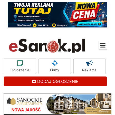
Ogłoszenia
Firmy
Reklama
DODAJ OGŁOSZENIE