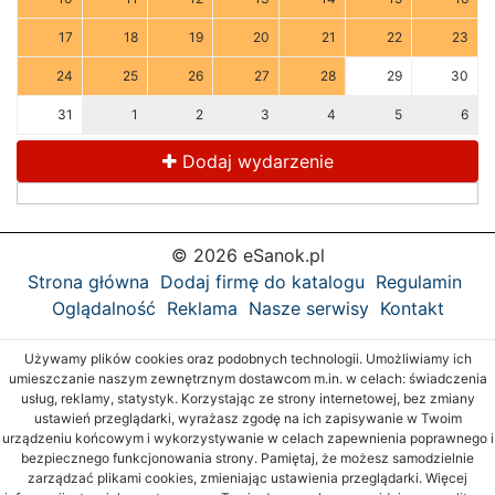
17
18
19
20
21
22
23
24
25
26
27
28
29
30
31
1
2
3
4
5
6
Dodaj wydarzenie
© 2026 eSanok.pl
Strona główna
Dodaj firmę do katalogu
Regulamin
Oglądalność
Reklama
Nasze serwisy
Kontakt
Używamy plików cookies oraz podobnych technologii. Umożliwiamy ich
umieszczanie naszym zewnętrznym dostawcom m.in. w celach: świadczenia
usług, reklamy, statystyk. Korzystając ze strony internetowej, bez zmiany
ustawień przeglądarki, wyrażasz zgodę na ich zapisywanie w Twoim
urządzeniu końcowym i wykorzystywanie w celach zapewnienia poprawnego i
bezpiecznego funkcjonowania strony. Pamiętaj, że możesz samodzielnie
zarządzać plikami cookies, zmieniając ustawienia przeglądarki. Więcej