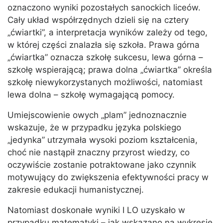
oznaczono wyniki pozostałych sanockich liceów.
Cały układ współrzędnych dzieli się na cztery
„ćwiartki”, a interpretacja wyników zależy od tego,
w której części znalazła się szkoła. Prawa górna
„ćwiartka” oznacza szkołę sukcesu, lewa górna –
szkołę wspierającą; prawa dolna „ćwiartka” określa
szkołę niewykorzystanych możliwości, natomiast
lewa dolna – szkołę wymagającą pomocy.
Umiejscowienie owych „plam” jednoznacznie
wskazuje, że w przypadku języka polskiego
„jedynka” utrzymała wysoki poziom kształcenia,
choć nie nastąpił znaczny przyrost wiedzy, co
oczywiście zostanie potraktowane jako czynnik
motywujący do zwiększenia efektywności pracy w
zakresie edukacji humanistycznej.
Natomiast doskonałe wyniki I LO uzyskało w
przypadku matematyki – jak wskazano na wykresie