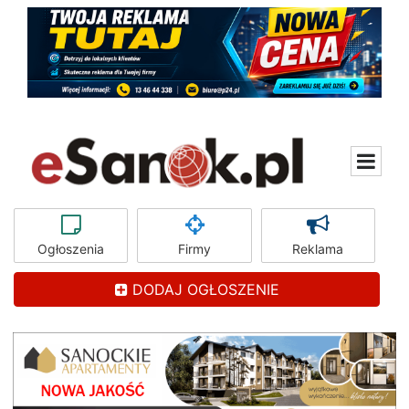
Ogłoszenia
Firmy
Reklama
DODAJ OGŁOSZENIE