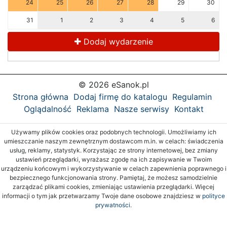
24
25
26
27
28
29
30
31
1
2
3
4
5
6
Dodaj wydarzenie
© 2026 eSanok.pl
Strona główna
Dodaj firmę do katalogu
Regulamin
Oglądalność
Reklama
Nasze serwisy
Kontakt
Używamy plików cookies oraz podobnych technologii. Umożliwiamy ich
umieszczanie naszym zewnętrznym dostawcom m.in. w celach: świadczenia
usług, reklamy, statystyk. Korzystając ze strony internetowej, bez zmiany
ustawień przeglądarki, wyrażasz zgodę na ich zapisywanie w Twoim
urządzeniu końcowym i wykorzystywanie w celach zapewnienia poprawnego i
bezpiecznego funkcjonowania strony. Pamiętaj, że możesz samodzielnie
zarządzać plikami cookies, zmieniając ustawienia przeglądarki. Więcej
informacji o tym jak przetwarzamy Twoje dane osobowe znajdziesz w
polityce
prywatności.