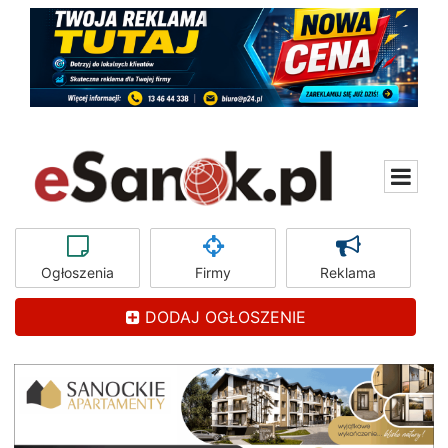
Ogłoszenia
Firmy
Reklama
DODAJ OGŁOSZENIE