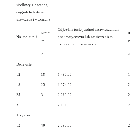
siodłowy + naczepa,
ciągnik balastowy +
przyczepa (w tonach)
Oś jezdna (osie jezdne) z zawieszeniem
Mniej
I
Nie mniej niż
pneumatycznym lub zawieszeniem
niż
j
uznanym za równoważne
1
2
3
4
Dwie osie
12
18
1 480,00
1
18
25
1 974,00
2
25
31
2 069,00
2
31
2 101,00
2
Trzy osie
12
40
2 090,00
2