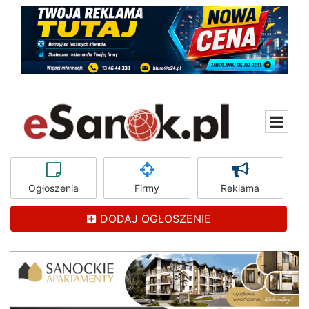
Ogłoszenia
Firmy
Reklama
DODAJ OGŁOSZENIE