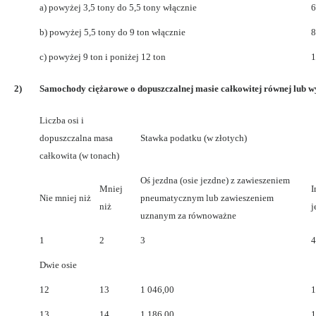
a) powyżej 3,5 tony do 5,5 tony włącznie
6
b) powyżej 5,5 tony do 9 ton włącznie
8
c) powyżej 9 ton i poniżej 12 ton
1
2)
Samochody ciężarowe o dopuszczalnej masie całkowitej równej lub wy
Liczba osi i
dopuszczalna masa
Stawka podatku (w złotych)
całkowita (w tonach)
Oś jezdna (osie jezdne) z zawieszeniem
Mniej
I
Nie mniej niż
pneumatycznym lub zawieszeniem
niż
j
uznanym za równoważne
1
2
3
4
Dwie osie
12
13
1 046,00
1
13
14
1 186,00
1