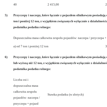
40
2 415,00
2
5)
Przyczepy i naczepy, które łącznie z pojazdem silnikowym posiadają
ton i poniżej 12 ton, z wyjątkiem związanych wyłącznie z działalnośc
podatnika podatku rolnego:
Dopuszczalna masa całkowita zespołu pojazdów: naczepa / przyczepa + 
a) od 7 ton i poniżej 12 ton
3
6)
Przyczepy i naczepy, które łącznie z pojazdem silnikowym posiadaj
lub wyższą niż 12 ton, z wyjątkiem związanych wyłącznie z działalno
podatnika podatku rolnego:
Liczba osi i
dopuszczalna masa
całkowita zespołu
Stawka podatku (w złotych)
pojazdów: naczepa /
przyczepa + pojazd