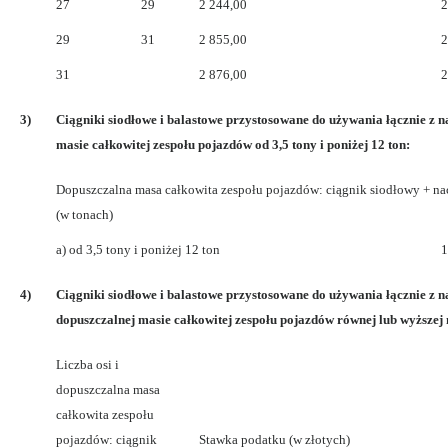
27
29
2 244,00
2
29
31
2 855,00
2
31
2 876,00
2
3)
Ciągniki siodłowe i balastowe przystosowane do używania łącznie z n
masie całkowitej zespołu pojazdów od 3,5 tony i poniżej 12 ton:
Dopuszczalna masa całkowita zespołu pojazdów: ciągnik siodłowy + na
(w tonach)
a) od 3,5 tony i poniżej 12 ton
1
4)
Ciągniki siodłowe i balastowe przystosowane do używania łącznie z n
dopuszczalnej masie całkowitej zespołu pojazdów równej lub wyższej n
Liczba osi i
dopuszczalna masa
całkowita zespołu
pojazdów: ciągnik
Stawka podatku (w złotych)