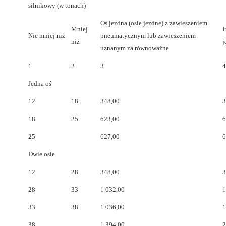
silnikowy (w tonach)
Oś jezdna (osie jezdne) z zawieszeniem
Mniej
I
Nie mniej niż
pneumatycznym lub zawieszeniem
niż
j
uznanym za równoważne
1
2
3
4
Jedna oś
12
18
348,00
3
18
25
623,00
6
25
627,00
6
Dwie osie
12
28
348,00
3
28
33
1 032,00
1
33
38
1 036,00
1
38
1 394,00
2