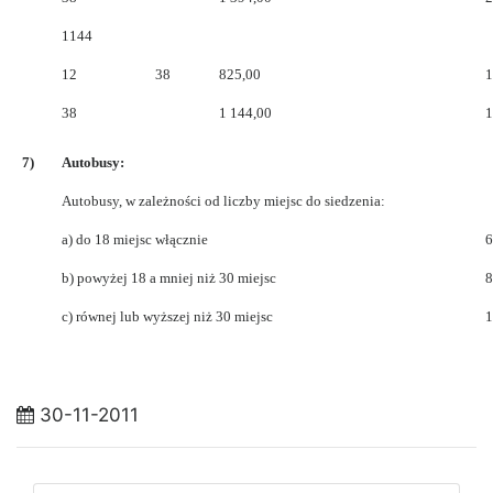
1144
12
38
825,00
1
38
1 144,00
1
7)
Autobusy:
Autobusy, w zależności od liczby miejsc do siedzenia:
a) do 18 miejsc włącznie
6
b) powyżej 18 a mniej niż 30 miejsc
8
c) równej lub wyższej niż 30 miejsc
1
30-11-2011