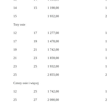
14
15
1 198,00
1
15
1 932,00
2
Trzy osie
12
17
1 277,00
1
17
19
1 478,00
1
19
21
1 742,00
1
21
23
1 859,00
1
23
25
1 932,00
1
25
2 855,00
2
Cztery osie i więcej
12
25
1 742,00
1
25
27
2 090,00
2