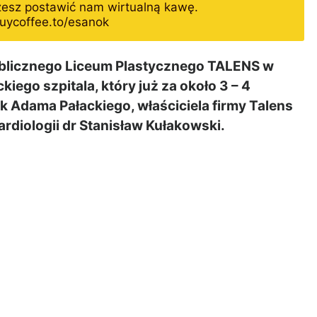
żesz postawić nam wirtualną kawę.
uycoffee.to/esanok
blicznego Liceum Plastycznego TALENS w
kiego szpitala, który już za około 3 – 4
rąk Adama Pałackiego, właściciela firmy Talens
ardiologii dr Stanisław Kułakowski.