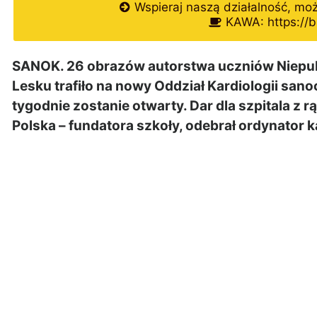
Wspieraj naszą działalność, mo
KAWA: https://b
SANOK. 26 obrazów autorstwa uczniów Niepu
Lesku trafiło na nowy Oddział Kardiologii sanoc
tygodnie zostanie otwarty. Dar dla szpitala z 
Polska – fundatora szkoły, odebrał ordynator k