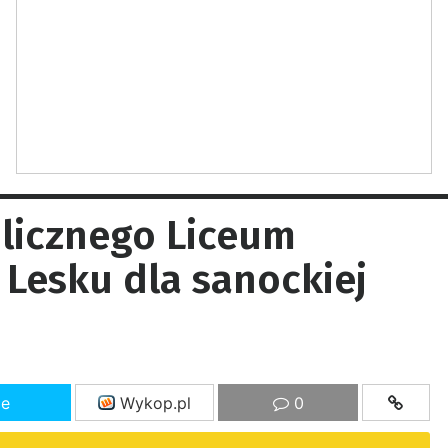
licznego Liceum
Lesku dla sanockiej
ze
Wykop.pl
0