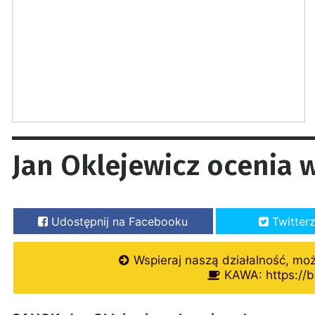
Jan Oklejewicz ocenia 
Udostępnij na Facebooku
Twitter
Wspieraj naszą działalność, mo
KAWA: https://b