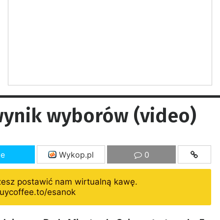
wynik wyborów (video)
ze
Wykop.pl
0
żesz postawić nam wirtualną kawę.
uycoffee.to/esanok