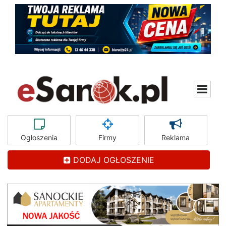
Ogłoszenia
Firmy
Reklama
DODAJ OGŁOSZENIE