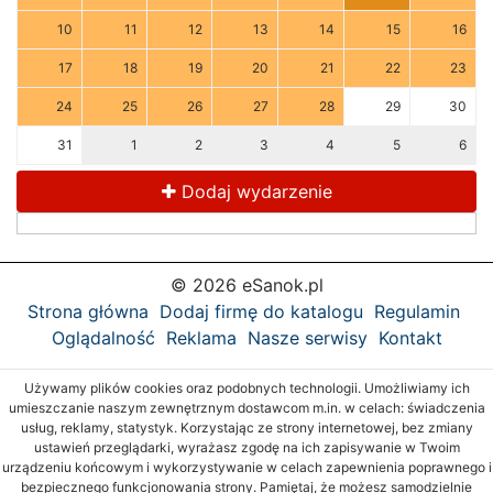
10
11
12
13
14
15
16
17
18
19
20
21
22
23
24
25
26
27
28
29
30
31
1
2
3
4
5
6
Dodaj wydarzenie
© 2026 eSanok.pl
Strona główna
Dodaj firmę do katalogu
Regulamin
Oglądalność
Reklama
Nasze serwisy
Kontakt
Używamy plików cookies oraz podobnych technologii. Umożliwiamy ich
umieszczanie naszym zewnętrznym dostawcom m.in. w celach: świadczenia
usług, reklamy, statystyk. Korzystając ze strony internetowej, bez zmiany
ustawień przeglądarki, wyrażasz zgodę na ich zapisywanie w Twoim
urządzeniu końcowym i wykorzystywanie w celach zapewnienia poprawnego i
bezpiecznego funkcjonowania strony. Pamiętaj, że możesz samodzielnie