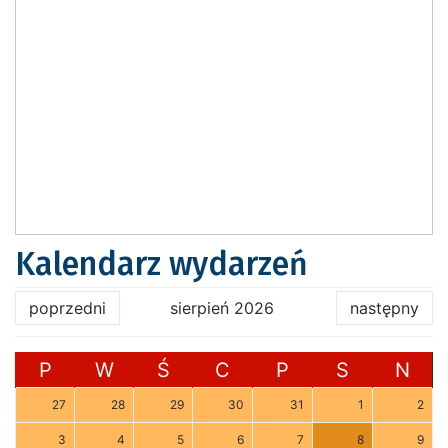
Kalendarz wydarzeń
poprzedni
sierpień 2026
następny
P
W
Ś
C
P
S
N
27
28
29
30
31
1
2
3
4
5
6
7
8
9