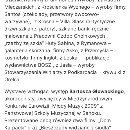
Mleczarskich, z Krościenka Wyżnego – wyroby firmy
Santos (czekolady, przetwory owocowo-
warzywne), z Krosna – Villa Glass (artystyczne
drzwi szklane, patery), szklane banki ręcznie
malowane z Pracowni Ozdób Choinkowych ,
„rzeźby ze szkła” Huty Sabina, z Rymanowa –
galanteria skórzana firmy Asko, z Przemyśla –
kosmetyki firmy Inglot, z Leska – publikacje
wydawnictwa BOSZ , z Jasła – wyroby
Stowarzyszenia Winiarzy z Podkarpacia i krywulki z
Orelca.
Wystawę wzbogaci występ
Bartosza Głowackiego
,
akordeonisty, zwycięzcy w Międzynarodowym
Konkursie Eurowizji „Młody Muzyk 2009” z
Państwowej Szkoły Muzycznej w Sanoku.
Prezentowane będą również dwa filmy: „Dom
Karpacki” oraz „Bieszczady widziane z siodła”