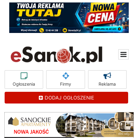
Ogłoszenia
Firmy
Reklama
DODAJ OGŁOSZENIE