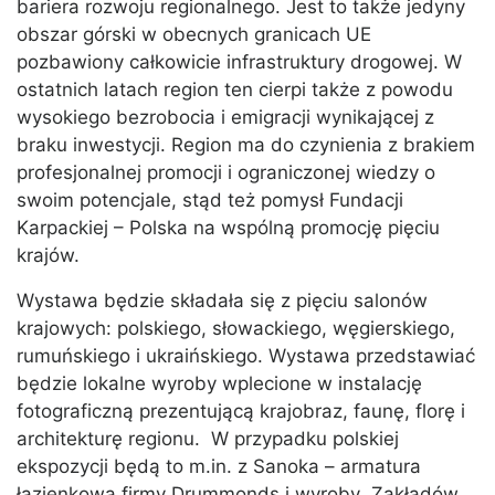
bariera rozwoju regionalnego. Jest to także jedyny
obszar górski w obecnych granicach UE
pozbawiony całkowicie infrastruktury drogowej. W
ostatnich latach region ten cierpi także z powodu
wysokiego bezrobocia i emigracji wynikającej z
braku inwestycji. Region ma do czynienia z brakiem
profesjonalnej promocji i ograniczonej wiedzy o
swoim potencjale, stąd też pomysł Fundacji
Karpackiej – Polska na wspólną promocję pięciu
krajów.
Wystawa będzie składała się z pięciu salonów
krajowych: polskiego, słowackiego, węgierskiego,
rumuńskiego i ukraińskiego. Wystawa przedstawiać
będzie lokalne wyroby wplecione w instalację
fotograficzną prezentującą krajobraz, faunę, florę i
architekturę regionu. W przypadku polskiej
ekspozycji będą to m.in. z Sanoka – armatura
łazienkowa firmy Drummonds i wyroby Zakładów