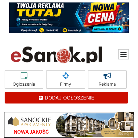
Ogłoszenia
Firmy
Reklama
DODAJ OGŁOSZENIE