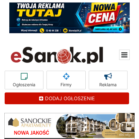
Ogłoszenia
Firmy
Reklama
DODAJ OGŁOSZENIE