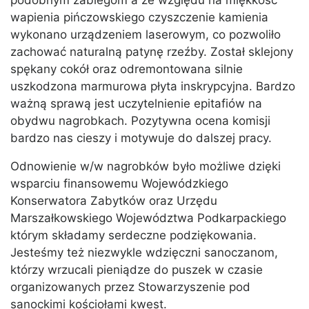
podobnym zabiegom a ze względu na miękkość
wapienia pińczowskiego czyszczenie kamienia
wykonano urządzeniem laserowym, co pozwoliło
zachować naturalną patynę rzeźby. Został sklejony
spękany cokół oraz odremontowana silnie
uszkodzona marmurowa płyta inskrypcyjna. Bardzo
ważną sprawą jest uczytelnienie epitafiów na
obydwu nagrobkach. Pozytywna ocena komisji
bardzo nas cieszy i motywuje do dalszej pracy.
Odnowienie w/w nagrobków było możliwe dzięki
wsparciu finansowemu Wojewódzkiego
Konserwatora Zabytków oraz Urzędu
Marszałkowskiego Województwa Podkarpackiego
którym składamy serdeczne podziękowania.
Jesteśmy też niezwykle wdzięczni sanoczanom,
którzy wrzucali pieniądze do puszek w czasie
organizowanych przez Stowarzyszenie pod
sanockimi kościołami kwest.