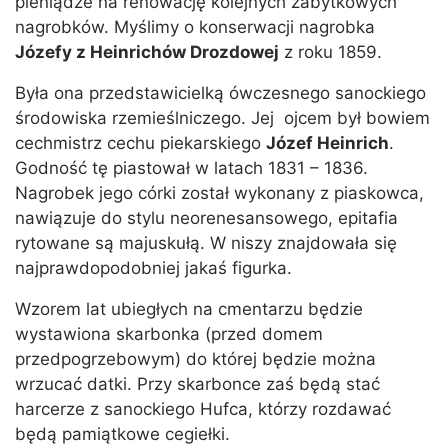
pieniądze na renowację kolejnych zabytkowych
nagrobków. Myślimy o konserwacji nagrobka
Józefy z Heinrichów Drozdowej
z roku 1859.
Była ona przedstawicielką ówczesnego sanockiego
środowiska rzemieślniczego. Jej ojcem był bowiem
cechmistrz cechu piekarskiego
Józef Heinrich
.
Godność tę piastował w latach 1831 – 1836.
Nagrobek jego córki został wykonany z piaskowca,
nawiązuje do stylu neorenesansowego, epitafia
rytowane są majuskułą. W niszy znajdowała się
najprawdopodobniej jakaś figurka.
Wzorem lat ubiegłych na cmentarzu będzie
wystawiona skarbonka (przed domem
przedpogrzebowym) do której będzie można
wrzucać datki. Przy skarbonce zaś będą stać
harcerze z sanockiego Hufca, którzy rozdawać
będą pamiątkowe cegiełki.