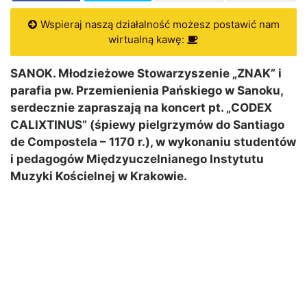
Wspieraj naszą działalność możesz postawić nam
wirtualną kawę:
SANOK. Młodzieżowe Stowarzyszenie „ZNAK” i
parafia pw. Przemienienia Pańskiego w Sanoku,
serdecznie zapraszają na koncert pt. „CODEX
CALIXTINUS” (śpiewy pielgrzymów do Santiago
de Compostela – 1170 r.), w wykonaniu studentów
i pedagogów Międzyuczelnianego Instytutu
Muzyki Kościelnej w Krakowie.