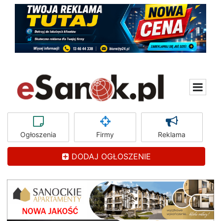
Ogłoszenia
Firmy
Reklama
DODAJ OGŁOSZENIE