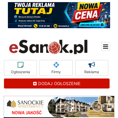
Ogłoszenia
Firmy
Reklama
DODAJ OGŁOSZENIE