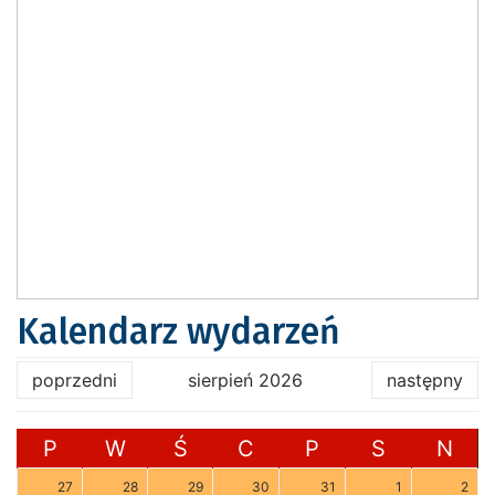
Kalendarz wydarzeń
poprzedni
sierpień 2026
następny
P
W
Ś
C
P
S
N
27
28
29
30
31
1
2