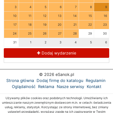
3
4
5
6
7
8
9
10
11
12
13
14
15
16
17
18
19
20
21
22
23
24
25
26
27
28
29
30
31
1
2
3
4
5
6
Dodaj wydarzenie
© 2026 eSanok.pl
Strona główna
Dodaj firmę do katalogu
Regulamin
Oglądalność
Reklama
Nasze serwisy
Kontakt
Używamy plików cookies oraz podobnych technologii. Umożliwiamy ich
umieszczanie naszym zewnętrznym dostawcom m.in. w celach: świadczenia
usług, reklamy, statystyk. Korzystając ze strony internetowej, bez zmiany
ustawień przeglądarki, wyrażasz zgodę na ich zapisywanie w Twoim