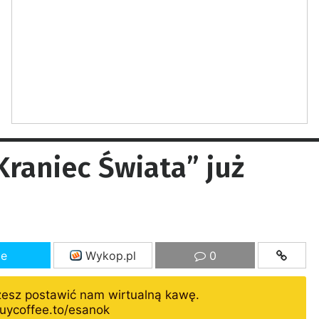
„Kraniec Świata” już
ze
Wykop.pl
0
żesz postawić nam wirtualną kawę.
uycoffee.to/esanok