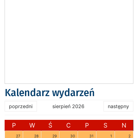
Kalendarz wydarzeń
poprzedni
sierpień 2026
następny
P
W
Ś
C
P
S
N
27
28
29
30
31
1
2