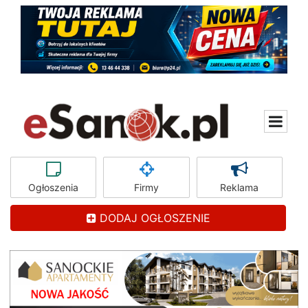
Ogłoszenia
Firmy
Reklama
DODAJ OGŁOSZENIE