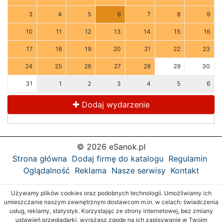
3
4
5
6
7
8
9
10
11
12
13
14
15
16
17
18
19
20
21
22
23
24
25
26
27
28
29
30
31
1
2
3
4
5
6
Dodaj wydarzenie
© 2026 eSanok.pl
Strona główna
Dodaj firmę do katalogu
Regulamin
Oglądalność
Reklama
Nasze serwisy
Kontakt
Używamy plików cookies oraz podobnych technologii. Umożliwiamy ich
umieszczanie naszym zewnętrznym dostawcom m.in. w celach: świadczenia
usług, reklamy, statystyk. Korzystając ze strony internetowej, bez zmiany
ustawień przeglądarki, wyrażasz zgodę na ich zapisywanie w Twoim