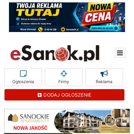
Ogłoszenia
Firmy
Reklama
DODAJ OGŁOSZENIE