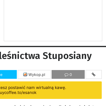
leśnictwa Stuposiany
ze
Wykop.pl
0
żesz postawić nam wirtualną kawę.
uycoffee.to/esanok