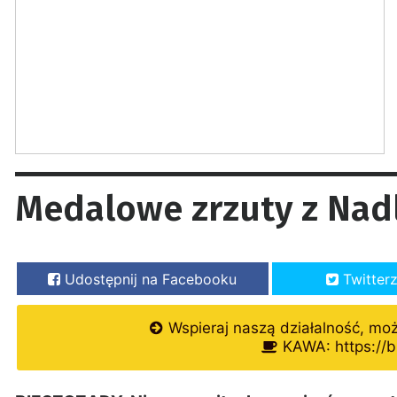
Medalowe zrzuty z Nad
Udostępnij na Facebooku
Twitter
Wspieraj naszą działalność, mo
KAWA: https://b