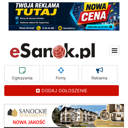
Ogłoszenia
Firmy
Reklama
DODAJ OGŁOSZENIE