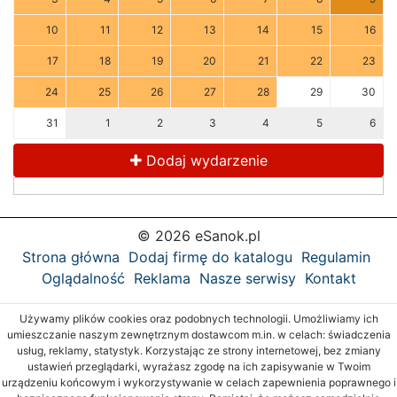
10
11
12
13
14
15
16
17
18
19
20
21
22
23
24
25
26
27
28
29
30
31
1
2
3
4
5
6
Dodaj wydarzenie
© 2026 eSanok.pl
Strona główna
Dodaj firmę do katalogu
Regulamin
Oglądalność
Reklama
Nasze serwisy
Kontakt
Używamy plików cookies oraz podobnych technologii. Umożliwiamy ich
umieszczanie naszym zewnętrznym dostawcom m.in. w celach: świadczenia
usług, reklamy, statystyk. Korzystając ze strony internetowej, bez zmiany
ustawień przeglądarki, wyrażasz zgodę na ich zapisywanie w Twoim
urządzeniu końcowym i wykorzystywanie w celach zapewnienia poprawnego i