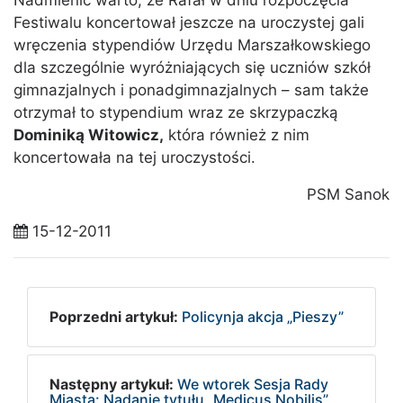
Nadmienić warto, że Rafał w dniu rozpoczęcia
Festiwalu koncertował jeszcze na uroczystej gali
wręczenia stypendiów Urzędu Marszałkowskiego
dla szczególnie wyróżniających się uczniów szkół
gimnazjalnych i ponadgimnazjalnych – sam także
otrzymał to stypendium wraz ze skrzypaczką
Dominiką Witowicz,
która również z nim
koncertowała na tej uroczystości.
PSM Sanok
15-12-2011
Poprzedni artykuł:
Policynja akcja „Pieszy”
Następny artykuł:
We wtorek Sesja Rady
Miasta: Nadanie tytułu „Medicus Nobilis”