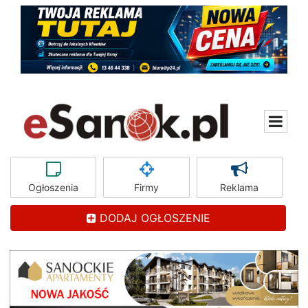
Ogłoszenia
Firmy
Reklama
DODAJ OGŁOSZENIE