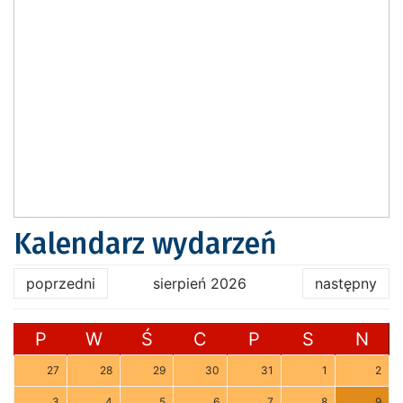
Kalendarz wydarzeń
poprzedni
sierpień 2026
następny
P
W
Ś
C
P
S
N
27
28
29
30
31
1
2
3
4
5
6
7
8
9