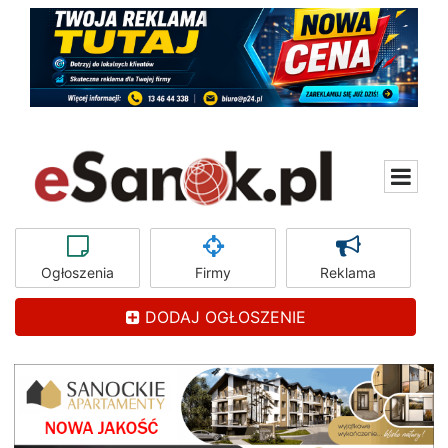
Ogłoszenia
Firmy
Reklama
DODAJ OGŁOSZENIE