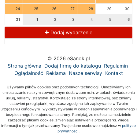
24
25
26
27
28
29
30
31
1
2
3
4
5
6
Dodaj wydarzenie
© 2026 eSanok.pl
Strona główna
Dodaj firmę do katalogu
Regulamin
Oglądalność
Reklama
Nasze serwisy
Kontakt
Używamy plików cookies oraz podobnych technologii. Umożliwiamy ich
umieszczanie naszym zewnętrznym dostawcom m.in. w celach: świadczenia
usług, reklamy, statystyk. Korzystając ze strony internetowej, bez zmiany
ustawień przeglądarki, wyrażasz zgodę na ich zapisywanie w Twoim
urządzeniu końcowym i wykorzystywanie w celach zapewnienia poprawnego i
bezpiecznego funkcjonowania strony. Pamiętaj, że możesz samodzielnie
zarządzać plikami cookies, zmieniając ustawienia przeglądarki. Więcej
informacji o tym jak przetwarzamy Twoje dane osobowe znajdziesz w
polityce
prywatności.