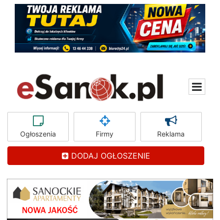
Ogłoszenia
Firmy
Reklama
DODAJ OGŁOSZENIE