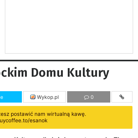
ockim Domu Kultury
ze
Wykop.pl
0
żesz postawić nam wirtualną kawę.
uycoffee.to/esanok