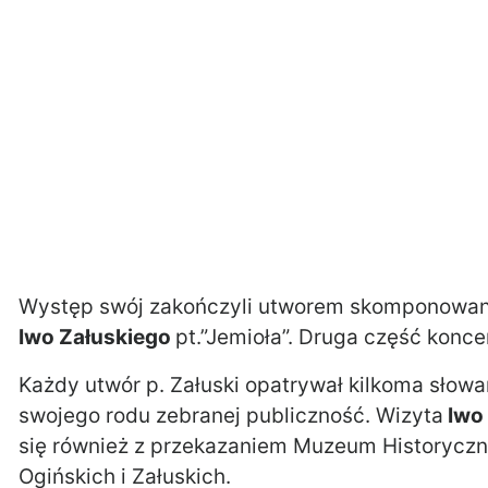
Występ swój zakończyli utworem skomponowany
Iwo Załuskiego
pt.”Jemioła”. Druga część konc
Każdy utwór p. Załuski opatrywał kilkoma słow
swojego rodu zebranej publiczność. Wizyta
Iwo
się również z przekazaniem Muzeum Historycz
Ogińskich i Załuskich.