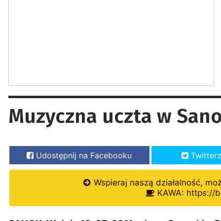
Muzyczna uczta w San
Udostępnij na Facebooku
Twitter
Wspieraj naszą działalność, mo
KAWA: https://b