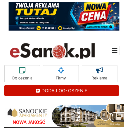
Ogłoszenia
Firmy
Reklama
DODAJ OGŁOSZENIE