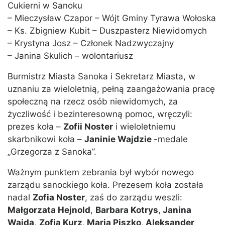
Cukierni w Sanoku
– Mieczysław Czapor – Wójt Gminy Tyrawa Wołoska
– Ks. Zbigniew Kubit – Duszpasterz Niewidomych
– Krystyna Josz – Członek Nadzwyczajny
– Janina Skulich – wolontariusz
Burmistrz Miasta Sanoka i Sekretarz Miasta, w
uznaniu za wieloletnią, pełną zaangażowania pracę
społeczną na rzecz osób niewidomych, za
życzliwość i bezinteresowną pomoc, wręczyli:
prezes koła –
Zofii Noster
i wieloletniemu
skarbnikowi koła –
Janinie Wajdzie
-medale
„Grzegorza z Sanoka”.
Ważnym punktem zebrania był wybór nowego
zarządu sanockiego koła. Prezesem koła została
nadal
Zofia Noster
, zaś do zarządu weszli:
Małgorzata Hejnold
,
Barbara Kotrys
,
Janina
Wajda
,
Zofia Kurz
,
Maria Piszko
,
Aleksander