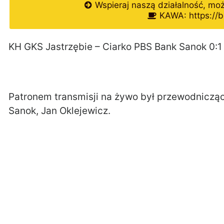
Wspieraj naszą działalność, mo
KAWA: https://b
KH GKS Jastrzębie – Ciarko PBS Bank Sanok 0:1
Patronem transmisji na żywo był przewodnicząc
Sanok, Jan Oklejewicz.