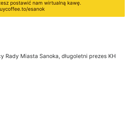
żesz postawić nam wirtualną kawę.
uycoffee.to/esanok
y Rady Miasta Sanoka, długoletni prezes KH