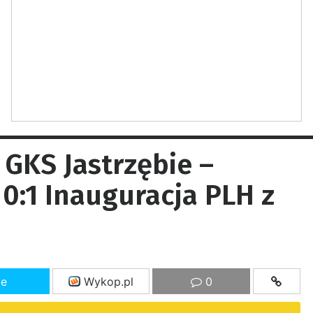
GKS Jastrzębie –
0:1 Inauguracja PLH z
ze
Wykop.pl
0