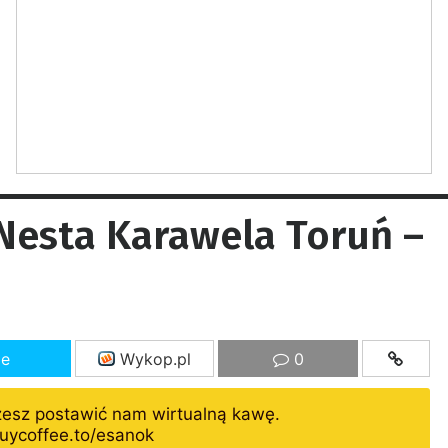
esta Karawela Toruń –
ze
Wykop.pl
0
żesz postawić nam wirtualną kawę.
uycoffee.to/esanok