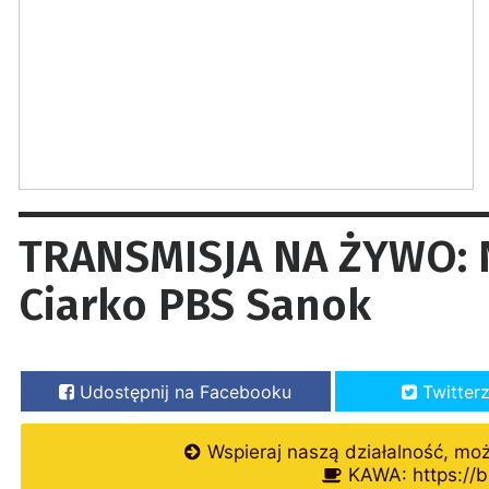
TRANSMISJA NA ŻYWO: N
Ciarko PBS Sanok
Udostępnij na Facebooku
Twitter
Wspieraj naszą działalność, mo
KAWA: https://b