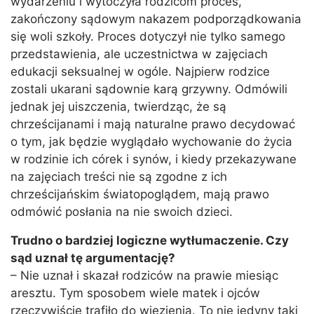
wydarzeniu i wytoczyła rodzicom proces,
zakończony sądowym nakazem podporządkowania
się woli szkoły. Proces dotyczył nie tylko samego
przedstawienia, ale uczestnictwa w zajęciach
edukacji seksualnej w ogóle. Najpierw rodzice
zostali ukarani sądownie karą grzywny. Odmówili
jednak jej uiszczenia, twierdząc, że są
chrześcijanami i mają naturalne prawo decydować
o tym, jak będzie wyglądało wychowanie do życia
w rodzinie ich córek i synów, i kiedy przekazywane
na zajęciach treści nie są zgodne z ich
chrześcijańskim światopoglądem, mają prawo
odmówić posłania na nie swoich dzieci.
Trudno o bardziej logiczne wytłumaczenie. Czy
sąd uznał tę argumentację?
– Nie uznał i skazał rodziców na prawie miesiąc
aresztu. Tym sposobem wiele matek i ojców
rzeczywiście trafiło do więzienia. To nie jedyny taki