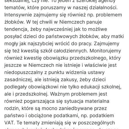
seksualnej, czy nie. To jeden z szerokiej agendy
tematów, które poruszamy w naszej działalności.
Intensywnie zajmujemy się również np. problemem
żłobków. W tej chwili w Niemczech panuje
tendencja, żeby najwcześniej jak to możliwe
posyłać dzieci do państwowych żłobków, aby matki
mogły jak najszybciej wrócić do pracy. Zajmujemy
się też kwestią szkół całodziennych. Monitorujemy
również kwestię obowiązku przedszkolnego, który
jeszcze w Niemczech nie istnieje i właściwie jest
niedopuszczalny z punktu widzenia ustawy
zasadniczej, ale istnieją zakusy, żeby dzieci
podlegały obowiązkowi nie tylko edukacji szkolnej,
ale i przedszkolnej. Ważnym problemem jest
również pogarszająca się sytuacja materialna
rodzin, które są mocno zaniedbywane przez
państwo i obciążone podatkami, np. podatkiem
VAT. Te tematy zmieniają się w poszczególnych