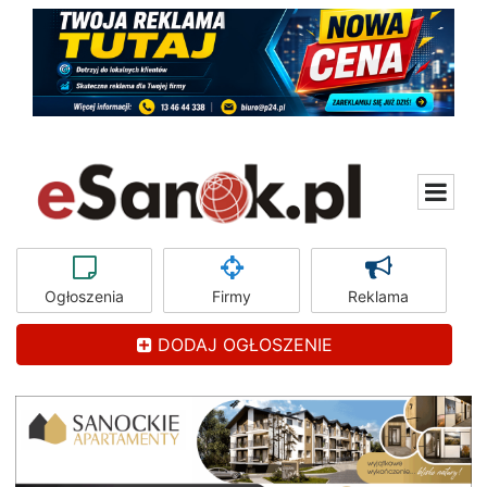
Ogłoszenia
Firmy
Reklama
DODAJ OGŁOSZENIE