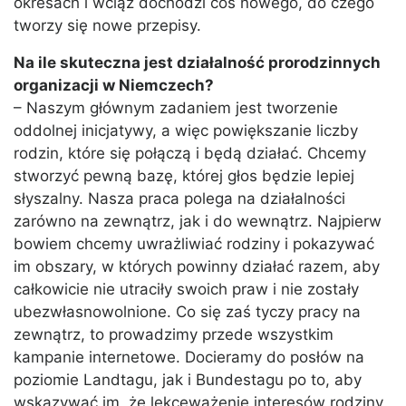
okresach i wciąż dochodzi coś nowego, do czego
tworzy się nowe przepisy.
Na ile skuteczna jest działalność prorodzinnych
organizacji w Niemczech?
– Naszym głównym zadaniem jest tworzenie
oddolnej inicjatywy, a więc powiększanie liczby
rodzin, które się połączą i będą działać. Chcemy
stworzyć pewną bazę, której głos będzie lepiej
słyszalny. Nasza praca polega na działalności
zarówno na zewnątrz, jak i do wewnątrz. Najpierw
bowiem chcemy uwrażliwiać rodziny i pokazywać
im obszary, w których powinny działać razem, aby
całkowicie nie utraciły swoich praw i nie zostały
ubezwłasnowolnione. Co się zaś tyczy pracy na
zewnątrz, to prowadzimy przede wszystkim
kampanie internetowe. Docieramy do posłów na
poziomie Landtagu, jak i Bundestagu po to, aby
wskazywać im, że lekceważenie interesów rodziny