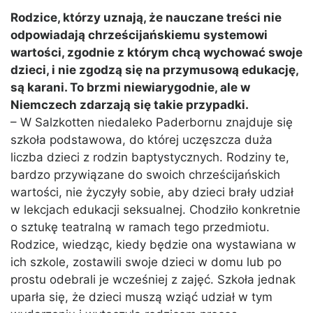
Rodzice, którzy uznają, że nauczane treści nie
odpowiadają chrześcijańskiemu systemowi
wartości, zgodnie z którym chcą wychować swoje
dzieci, i nie zgodzą się na przymusową edukację,
są karani. To brzmi niewiarygodnie, ale w
Niemczech zdarzają się takie przypadki.
– W Salzkotten niedaleko Paderbornu znajduje się
szkoła podstawowa, do której uczęszcza duża
liczba dzieci z rodzin baptystycznych. Rodziny te,
bardzo przywiązane do swoich chrześcijańskich
wartości, nie życzyły sobie, aby dzieci brały udział
w lekcjach edukacji seksualnej. Chodziło konkretnie
o sztukę teatralną w ramach tego przedmiotu.
Rodzice, wiedząc, kiedy będzie ona wystawiana w
ich szkole, zostawili swoje dzieci w domu lub po
prostu odebrali je wcześniej z zajęć. Szkoła jednak
uparła się, że dzieci muszą wziąć udział w tym