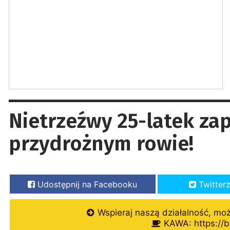
Nietrzeźwy 25-latek za
przydrożnym rowie!
Udostępnij na Facebooku
Twitter
Wspieraj naszą działalność, mo
KAWA: https://b