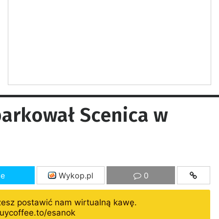
parkował Scenica w
ze
Wykop.pl
0
żesz postawić nam wirtualną kawę.
uycoffee.to/esanok