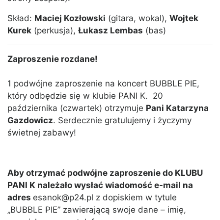
Skład:
Maciej Kozłowski
(gitara, wokal),
Wojtek
Kurek
(perkusja),
Łukasz Lembas
(bas)
Zaproszenie rozdane!
1 podwójne zaproszenie na koncert BUBBLE PIE,
który odbędzie się w klubie PANI K. 20
października (czwartek) otrzymuje
Pani Katarzyna
Gazdowicz
. Serdecznie gratulujemy i życzymy
świetnej zabawy!
Aby otrzymać podwójne zaproszenie do KLUBU
PANI K należało wysłać wiadomość e-mail na
adres
esanok@p24.pl z dopiskiem w tytule
„BUBBLE PIE” zawierającą swoje dane – imię,