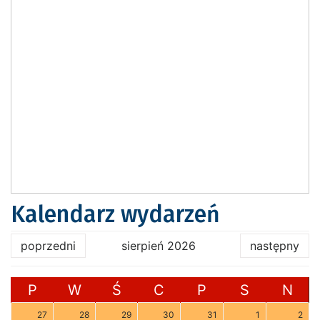
Kalendarz wydarzeń
poprzedni
sierpień 2026
następny
P
W
Ś
C
P
S
N
27
28
29
30
31
1
2