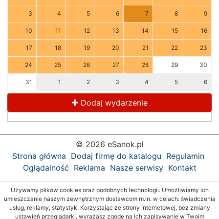
3
4
5
6
7
8
9
10
11
12
13
14
15
16
17
18
19
20
21
22
23
24
25
26
27
28
29
30
31
1
2
3
4
5
6
Dodaj wydarzenie
© 2026 eSanok.pl
Strona główna
Dodaj firmę do katalogu
Regulamin
Oglądalność
Reklama
Nasze serwisy
Kontakt
Używamy plików cookies oraz podobnych technologii. Umożliwiamy ich
umieszczanie naszym zewnętrznym dostawcom m.in. w celach: świadczenia
usług, reklamy, statystyk. Korzystając ze strony internetowej, bez zmiany
ustawień przeglądarki, wyrażasz zgodę na ich zapisywanie w Twoim