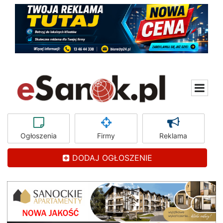
Ogłoszenia
Firmy
Reklama
DODAJ OGŁOSZENIE