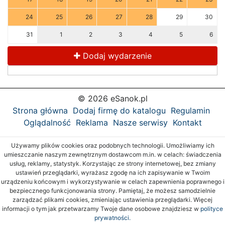
24
25
26
27
28
29
30
31
1
2
3
4
5
6
Dodaj wydarzenie
© 2026 eSanok.pl
Strona główna
Dodaj firmę do katalogu
Regulamin
Oglądalność
Reklama
Nasze serwisy
Kontakt
Używamy plików cookies oraz podobnych technologii. Umożliwiamy ich
umieszczanie naszym zewnętrznym dostawcom m.in. w celach: świadczenia
usług, reklamy, statystyk. Korzystając ze strony internetowej, bez zmiany
ustawień przeglądarki, wyrażasz zgodę na ich zapisywanie w Twoim
urządzeniu końcowym i wykorzystywanie w celach zapewnienia poprawnego i
bezpiecznego funkcjonowania strony. Pamiętaj, że możesz samodzielnie
zarządzać plikami cookies, zmieniając ustawienia przeglądarki. Więcej
informacji o tym jak przetwarzamy Twoje dane osobowe znajdziesz w
polityce
prywatności.