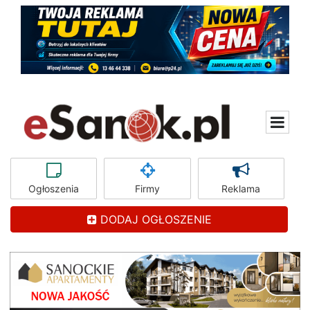
Ogłoszenia
Firmy
Reklama
DODAJ OGŁOSZENIE