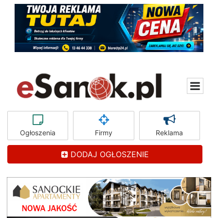
Ogłoszenia
Firmy
Reklama
DODAJ OGŁOSZENIE