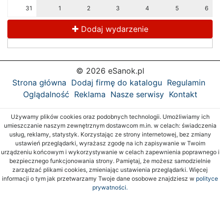
31
1
2
3
4
5
6
Dodaj wydarzenie
© 2026 eSanok.pl
Strona główna
Dodaj firmę do katalogu
Regulamin
Oglądalność
Reklama
Nasze serwisy
Kontakt
Używamy plików cookies oraz podobnych technologii. Umożliwiamy ich
umieszczanie naszym zewnętrznym dostawcom m.in. w celach: świadczenia
usług, reklamy, statystyk. Korzystając ze strony internetowej, bez zmiany
ustawień przeglądarki, wyrażasz zgodę na ich zapisywanie w Twoim
urządzeniu końcowym i wykorzystywanie w celach zapewnienia poprawnego i
bezpiecznego funkcjonowania strony. Pamiętaj, że możesz samodzielnie
zarządzać plikami cookies, zmieniając ustawienia przeglądarki. Więcej
informacji o tym jak przetwarzamy Twoje dane osobowe znajdziesz w
polityce
prywatności.