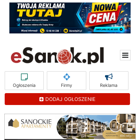
Ogłoszenia
Firmy
Reklama
DODAJ OGŁOSZENIE