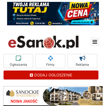
Ogłoszenia
Firmy
Reklama
DODAJ OGŁOSZENIE