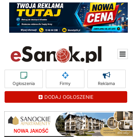
Ogłoszenia
Firmy
Reklama
DODAJ OGŁOSZENIE