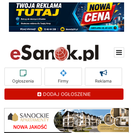
Ogłoszenia
Firmy
Reklama
DODAJ OGŁOSZENIE