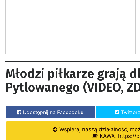
Młodzi piłkarze grają d
Pytlowanego (VIDEO, ZD
Udostępnij na Facebooku
Twitter
Wspieraj naszą działalność, mo
KAWA: https://b