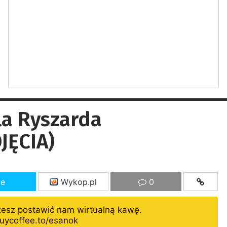
la Ryszarda
JĘCIA)
ze
Wykop.pl
0
żesz postawić nam wirtualną kawę.
uycoffee.to/esanok