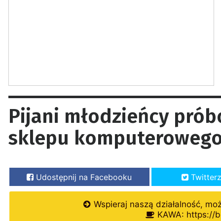
Pijani młodzieńcy prób
sklepu komputeroweg
Udostępnij na Facebooku
Twitter
Wspieraj naszą działalność, mo
KAWA: https://b