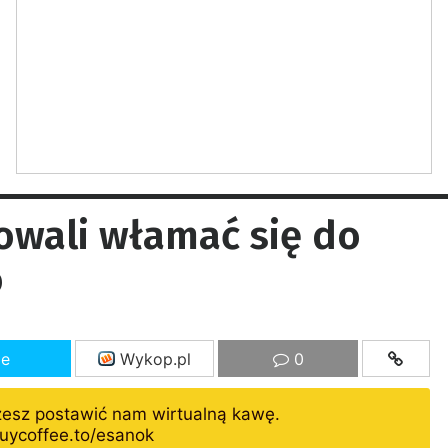
owali włamać się do
o
ze
Wykop.pl
0
żesz postawić nam wirtualną kawę.
uycoffee.to/esanok