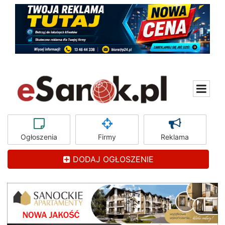
Ogłoszenia
Firmy
Reklama
DODAJ OGŁOSZENIE